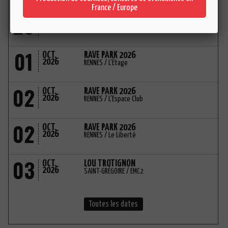
France / Europe
26
SEP.
ELEPHANZ
2026
RENNES / Le 360
01
OCT.
RAVE PARK 2026
2026
RENNES / L'Étage
02
OCT.
RAVE PARK 2026
2026
RENNES / L'Espace Club
02
OCT.
RAVE PARK 2026
2026
RENNES / Le Liberté
03
OCT.
LOU TROTIGNON
2026
SAINT-GRÉGOIRE / EMC2
Toutes les dates