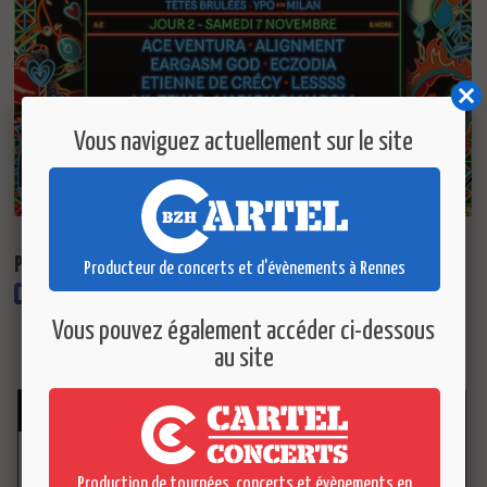
Vous naviguez actuellement sur le site
Partager ce concert :
Producteur de concerts et d'évènements à Rennes
Vous pouvez également accéder ci-dessous
Retour
au site
AGENDA
25
SEP.
PAOLO.
2026
RENNES / Le 360
Production de tournées, concerts et évènements en