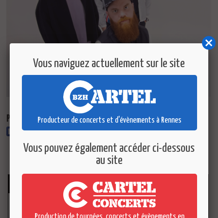
Vous naviguez actuellement sur le site
Partager ce concert :
Producteur de concerts et d'évènements à Rennes
Vous pouvez également accéder ci-dessous
Retour
au site
AGENDA
25
SEP.
PAOLO.
2026
RENNES / Le 360
Production de tournées, concerts et évènements en