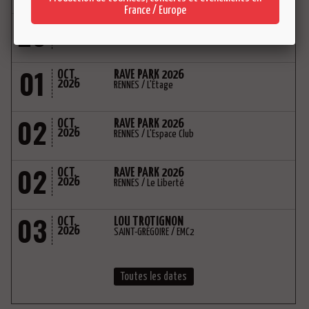
France / Europe
26
SEP.
ELEPHANZ
2026
RENNES / Le 360
01
OCT.
RAVE PARK 2026
2026
RENNES / L'Étage
02
OCT.
RAVE PARK 2026
2026
RENNES / L'Espace Club
02
OCT.
RAVE PARK 2026
2026
RENNES / Le Liberté
03
OCT.
LOU TROTIGNON
2026
SAINT-GRÉGOIRE / EMC2
Toutes les dates