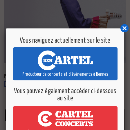
Vous naviguez actuellement sur le site
Producteur de concerts et d'évènements à Rennes
Partager ce concert :
Vous pouvez également accéder ci-dessous
au site
Retour
AGENDA
25
SEP.
PAOLO.
2026