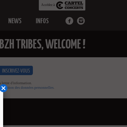
Accédez à
NEWS
INFOS
 BZH TRIBES, WELCOME !
 lettre d'information.
de gestion des données personnelles
.